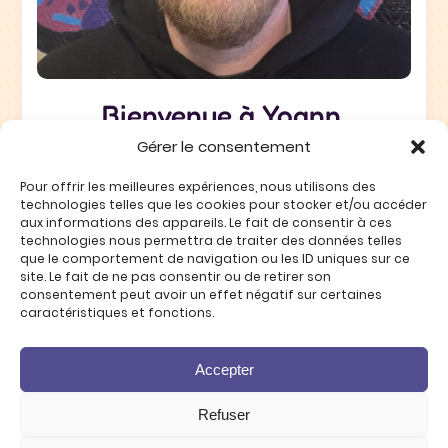
Bienvenue à Yoann,
notre nouveau chef !
Gérer le consentement
Pour offrir les meilleures expériences, nous utilisons des
technologies telles que les cookies pour stocker et/ou accéder
DÉCOUVRIR
aux informations des appareils. Le fait de consentir à ces
technologies nous permettra de traiter des données telles
que le comportement de navigation ou les ID uniques sur ce
site. Le fait de ne pas consentir ou de retirer son
consentement peut avoir un effet négatif sur certaines
caractéristiques et fonctions.
Mentions légales
Accepter
Politique de confidentialité
Refuser
©2025 ASHAJ
Tous droits reservés